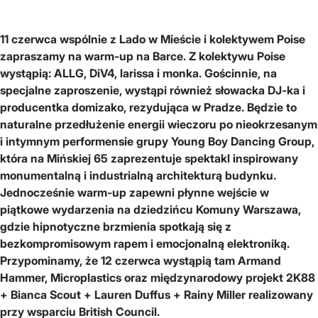
11 czerwca wspólnie z Lado w Mieście i kolektywem Poise
zapraszamy na warm-up na Barce. Z kolektywu Poise
wystąpią: ALLG, DiV4, larissa i monka. Gościnnie, na
specjalne zaproszenie, wystąpi również słowacka DJ-ka i
producentka domizako, rezydująca w Pradze. Będzie to
naturalne przedłużenie energii wieczoru po nieokrzesanym
i intymnym performensie grupy Young Boy Dancing Group,
która na Mińskiej 65 zaprezentuje spektakl inspirowany
monumentalną i industrialną architekturą budynku.
Jednocześnie warm-up zapewni płynne wejście w
piątkowe wydarzenia na dziedzińcu Komuny Warszawa,
gdzie hipnotyczne brzmienia spotkają się z
bezkompromisowym rapem i emocjonalną elektroniką.
Przypominamy, że 12 czerwca wystąpią tam Armand
Hammer, Microplastics oraz międzynarodowy projekt 2K88
+ Bianca Scout + Lauren Duffus + Rainy Miller realizowany
przy wsparciu British Council.