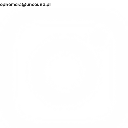
ephemera@unsound.pl