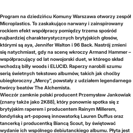
Program na dziedzińcu Komuny Warszawa otworzy zespół
Microplastics. To zaskakująco narwany i zainspirowany
rockiem efekt współpracy pomiędzy trzema spośród
najbardziej charakterystycznych brytyjskich głosów,
którymi są aya, Jennifer Walton i 96 Back. Nastrój zmieni
się natychmiast, gdy na scenę wkroczy Armand Hammer –
współpracujący od lat nowojorski duet, w którego skład
wchodzą billy woods i ELUCID. Raperzy narobili szumu
serią świetnych tekstowo albumów, takich jak choćby
ubiegłoroczny „Mercy”, powstały z udziałem legendarnego
twórcy beatów The Alchemista.
Wieczór zamknie polski producent Przemysław Jankowiak
(znany także jako 2K88), który ponownie spotka się z
brytyjskim raperem i producentem Rainym Millerem,
londyńską art-popową innowatorką Lauren Duffus oraz
tancerką i producentką Biancą Scout, by świętować
wydanie ich wspólnego debiutanckiego albumu. Płyta jest